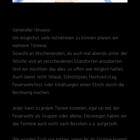
Genereller Hinweis:
Um möglichst viele mitnehmen zu können planen wir
mehrere Termine.
Sowohl an Wochenenden, als auch mal abends unter der
Woche und an verschiedenen Standorten anzubieten.
Und wir möchten das alles so offen wie möglich halten.
Auch damit nicht Urlaub, Schichtplan, Hochzeitstag,
Feuerwehrfest oder Erkältungen einen Strich durch die
Rechnung machen.
Jeder kann zu jedem Termin kommen, egal ob mit der
Feuerwehr als Gruppe oder alleine. Deswegen haben wir
die Termine auch nicht nach Bezirken o.ä. aufgeteilt.
Wir würden Euch nur bitten, wenn Ihr als Gruppe kommt