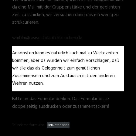
da eine Mail mit der Gruppenstärke und der geplanten
Zeit zu schicken, wir versuchen dann das ein wenig zu
strukturieren.
wmblm@wasmitblaulichtmachen.de
Ansonsten kann es natürlich auch mal zu Wartezeiten
kommen, aber da würden wir einfach vorschlagen, daß
wir alle das als Gelegenheit zum gemütlichen
Zusammensein und zum Austausch mit den anderen
Wehren nutzen.
Bitte an das Formular denken. Das Formular bitte
doppelseitig ausdrucken oder zusammentackern!
Teilnehmerformular
Herunterladen